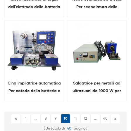
dell'elettrodo della batteria
Per scanalatura della
cilindrica delle cellule
cassa della batteria
cilindrica
Cina impilatrice automatica
Saldatrice per metalli ad
Per catodo della batteria e
ultrasuoni da 1000 W per
impilamento dell'anodo
rame alluminio nichel
1
...
8
9
10
11
12
...
40
Un totale di
40
pagine