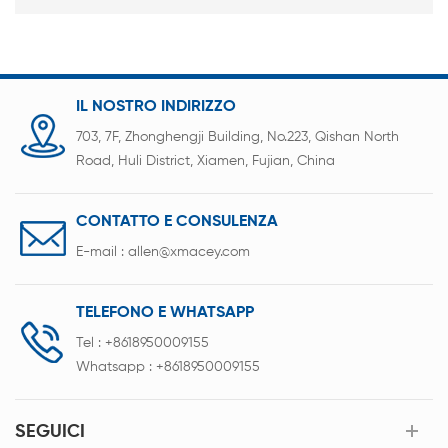
IL NOSTRO INDIRIZZO
703, 7F, Zhonghengji Building, No.223, Qishan North
Road, Huli District, Xiamen, Fujian, China
CONTATTO E CONSULENZA
E-mail :
allen@xmacey.com
TELEFONO E WHATSAPP
Tel :
+8618950009155
Whatsapp :
+8618950009155
SEGUICI