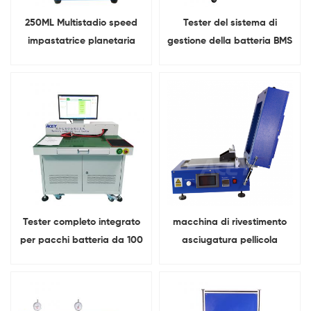
250ML Multistadio speed
Tester del sistema di
impastatrice planetaria
gestione della batteria BMS
sottovuoto
serie 1-32 da 200 A di
carica e 200 A di scarica
Tester completo integrato
macchina di rivestimento
per pacchi batteria da 100
asciugatura pellicola
V e 120 A multifunzionale
automatica Con pompa
per vuoto incorporata