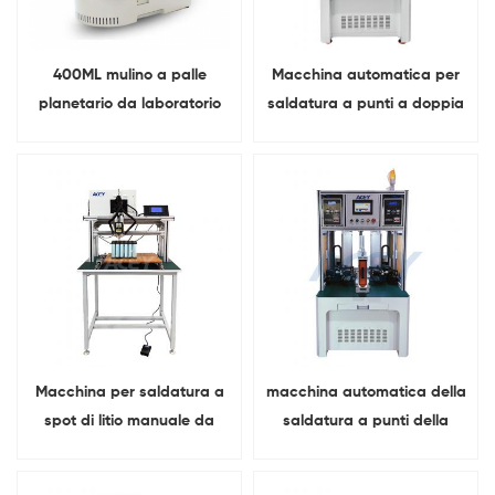
400ML mulino a palle
Macchina automatica per
planetario da laboratorio
saldatura a punti a doppia
Con modalità di
faccia a transistor da
macinazione multiple
10000 A per pacchi
batteria
Macchina per saldatura a
macchina automatica della
spot di litio manuale da
saldatura a punti della
8000A per il pacco
batteria del transistor
batteria 18650
8000A per 18650 21700