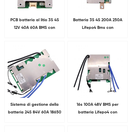
PCB batteria al litio 3S 4S
Batteria 3S 4S 200A 250A
12V 40A 60A BMS con
Lifepo4 Bms con
bilanciamento
bilanciamento
Sistema di gestione della
16s 100A 48V BMS per
batteria 24S 84V 60A 18650
batteria Lifepo4 con
con UART
comunicazione URAT RS485