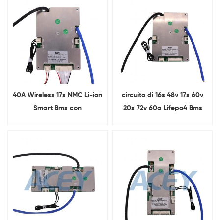
40A Wireless 17s NMC Li-ion
circuito di 16s 48v 17s 60v
Smart Bms con
20s 72v 60a Lifepo4 Bms
bilanciamento e UART
con BT
RS485