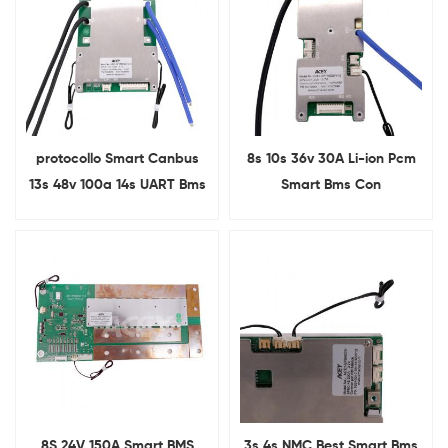
protocollo Smart Canbus
8s 10s 36v 30A Li-ion Pcm
13s 48v 100a 14s UART Bms
Smart Bms Con
per batteria Lipo
comunicazione UART RS485
8S 24V 150A Smart BMS
3s 4s NMC Best Smart Bms