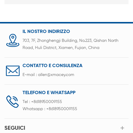
IL NOSTRO INDIRIZZO
703, 7F, Zhonghengji Building, No.223, Qishan North
Road, Huli District, Xiamen, Fujian, China
CONTATTO E CONSULENZA
E-mail :
allen@xmacey.com
TELEFONO E WHATSAPP
Tel :
+8618950009155
Whatsapp :
+8618950009155
SEGUICI