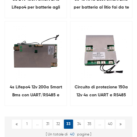
Lifepo4 per batterie agli
per batteria al litio fai da te
ioni di litio
12V BMS RS485
4s Lifepo4 12v 200a Smart
Circuito di protezione 150a
Bms con UART/RS485 e
12v 4s con UART e RS485
funzione di riscaldamento
per batteria Lifepo4
1
...
31
32
33
34
35
...
40
Un totale di
40
pagine