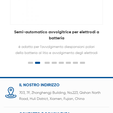
Semi-automatico avvolgitrice per elettrodi a
batteria
è adatto per l'avvolgimento diespansioni polari
della batteria al litio e avvolgimento degli elettrodi
positivo e negativo e dei separatori in batterie.
IL NOSTRO INDIRIZZO
703, 7F, Zhonghengji Building, No.223, Qishan North
Road, Huli District, Xiamen, Fujian, China