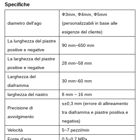
Specifiche
Ф3mm, Ф4mm, Ф5mm
diametro dell'ago
(personalizzabili in base alle
esigenze del cliente)
La lunghezza del
piastre
90 mm~650 mm
positive e negative
La larghezza del
piastre
28 mm~58 mm
positive e negative
Larghezza del
30 mm~60 mm
diaframma
larghezza del nastro
8 mm ~ 16 mm
≤±0,3 mm (errore di allineamento
Precisione di
tra diaframma e piastre positiva e
avvolgimento
negativa)
Velocità
5~7 pezzi/min
Fonte d'aria
0,5~0,7 MPa