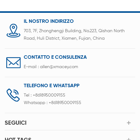
l'equipaggiamento discriminante, il caricamento
dei dati nel database e altre funzioni principali.
IL NOSTRO INDIRIZZO
703, 7F, Zhonghengji Building, No.223, Qishan North
Road, Huli District, Xiamen, Fujian, China
CONTATTO E CONSULENZA
E-mail :
allen@xmacey.com
TELEFONO E WHATSAPP
Tel :
+8618950009155
Whatsapp :
+8618950009155
SEGUICI