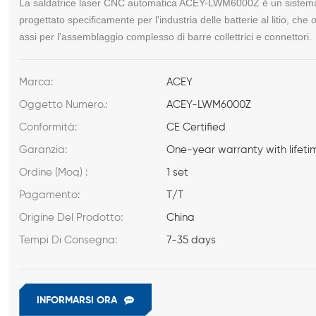
La saldatrice laser CNC automatica ACEY-LWM6000Z è un sistema di 
progettato specificamente per l'industria delle batterie al litio, che
assi per l'assemblaggio complesso di barre collettrici e connettori.
Marca:
ACEY
Oggetto Numero.:
ACEY-LWM6000Z
Conformità:
CE Certified
Garanzia:
One-year warranty with lifeti
Ordine (Moq) :
1 set
Pagamento:
T/T
Origine Del Prodotto:
China
Tempi Di Consegna:
7-35 days
INFORMARSI ORA