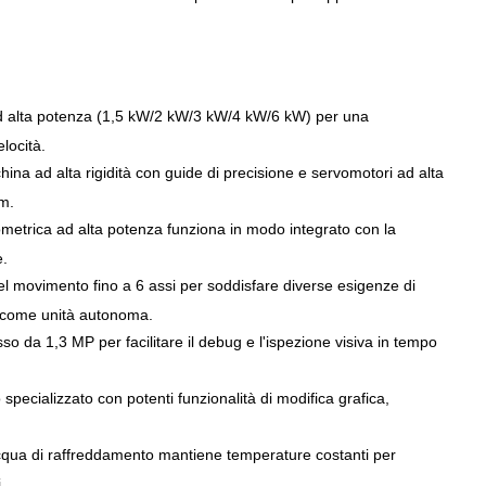
a ad alta potenza (1,5 kW/2 kW/3 kW/4 kW/6 kW) per una
locità.
ina ad alta rigidità con guide di precisione e servomotori ad alta
mm.
ometrica ad alta potenza funziona in modo integrato con la
e.
 del movimento fino a 6 assi per soddisfare diverse esigenze di
to come unità autonoma.
o da 1,3 MP per facilitare il debug e l'ispezione visiva in tempo
 specializzato con potenti funzionalità di modifica grafica,
acqua di raffreddamento mantiene temperature costanti per
.