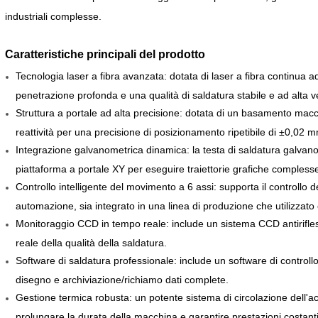
industriali complesse.
Caratteristiche principali del prodotto
Tecnologia laser a fibra avanzata: dotata di laser a fibra continu
penetrazione profonda e una qualità di saldatura stabile e ad alta ve
Struttura a portale ad alta precisione: dotata di un basamento macch
reattività per una precisione di posizionamento ripetibile di ±0,02 
Integrazione galvanometrica dinamica: la testa di saldatura galvan
piattaforma a portale XY per eseguire traiettorie grafiche compless
Controllo intelligente del movimento a 6 assi: supporta il controllo
automazione, sia integrato in una linea di produzione che utilizza
Monitoraggio CCD in tempo reale: include un sistema CCD antirifless
reale della qualità della saldatura.
Software di saldatura professionale: include un software di controllo
disegno e archiviazione/richiamo dati complete.
Gestione termica robusta: un potente sistema di circolazione dell'
prolungare la durata della macchina e garantire prestazioni costanti