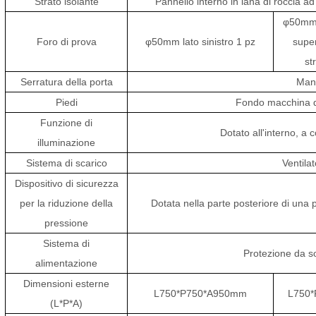
Strato isolante
Pannello interno in lana di roccia a
φ50mm, 
Foro di prova
φ50mm lato sinistro 1 pz
super
st
Serratura della porta
Mani
Piedi
Fondo macchina dot
Funzione di
Dotato all'interno, a
illuminazione
Sistema di scarico
Ventila
Dispositivo di sicurezza
per la riduzione della
Dotata nella parte posteriore di una p
pressione
Sistema di
Protezione da so
alimentazione
Dimensioni esterne
L750*P750*A950mm
L750
(L*P*A)