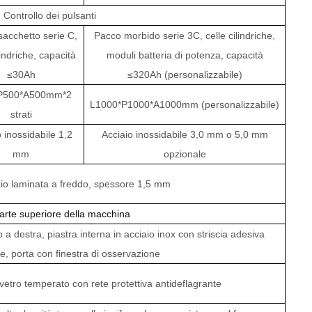
Controllo dei pulsanti
sacchetto serie C,
Pacco morbido serie 3C, celle cilindriche,
lindriche, capacità
moduli batteria di potenza, capacità
≤30Ah
≤320Ah (personalizzabile)
P500*A500mm*2
L1000*P1000*A1000mm (personalizzabile)
strati
 inossidabile 1,2
Acciaio inossidabile 3,0 mm o 5,0 mm
mm
opzionale
aio laminata a freddo, spessore 1,5 mm
parte superiore della macchina
 a destra, piastra interna in acciaio inox con striscia adesiva
e, porta con finestra di osservazione
vetro temperato con rete protettiva antideflagrante