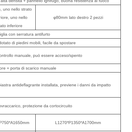
d alta densità + pannello ignifugo, buona resistenza al fuoco
uno nello strato
iore, uno nello
φ80mm lato destro 2 pezzi
rato inferiore
glia con serratura antifurto
ato di piedini mobili, facile da spostare
 controllo manuale, può essere acceso/spento
tore + porta di scarico manuale
iastra antideflagrante installata, previene i danni da impatto
vraccarico, protezione da cortocircuito
*P750*A1650mm
L1270*P1350*A1700mm