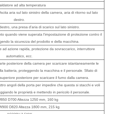
aldatore ad alta temperatura
scita aria sul lato sinistro della camera, aria di ritorno sul lato
destro.
estro, una presa d'aria di scarico sul lato sinistro.
to quando viene superata l'impostazione di protezione contro il
gendo la sicurezza del prodotto e della macchina.
le ad azione rapida, protezione da sovraccarico, interruttore
automatico, ecc.
 parte posteriore della camera per scaricare istantaneamente le
la batteria, proteggendo la macchina e il personale. Sfiato di
uperiore posteriore per scaricare il fumo dalla camera.
attro angoli della porta per impedire che questa si stacchi e voli
ggiando le proprietà e mettendo in pericolo il personale.
 W850
D700
Altezza 1250 mm, 160 kg
 W900
D820
Altezza 1800 mm, 215 kg