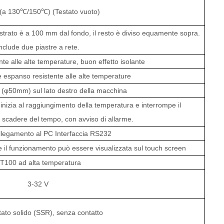
(a 130℃/150℃) (Testato vuoto)
imo strato è a 100 mm dal fondo, il resto è diviso equamente sopra.
nclude due piastre a rete.
nte alle alte temperature, buon effetto isolante
one espanso resistente alle alte temperature
a (φ50mm) sul lato destro della macchina
 inizia al raggiungimento della temperatura e interrompe il
 scadere del tempo, con avviso di allarme.
ollegamento al PC Interfaccia RS232
 il funzionamento può essere visualizzata sul touch screen
T100 ad alta temperatura
3-32 V
tato solido (SSR), senza contatto