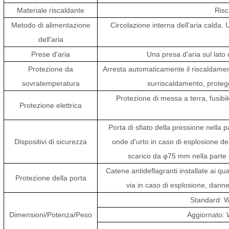
Materiale riscaldante
Risc
Metodo di alimentazione
Circolazione interna dell'aria calda. U
dell'aria
Prese d'aria
Una presa d'aria sul lato d
Protezione da
Arresta automaticamente il riscaldamen
sovratemperatura
surriscaldamento, proteg
Protezione di messa a terra, fusibi
Protezione elettrica
Porta di sfiato della pressione nella
Dispositivi di sicurezza
onde d'urto in caso di esplosione del
scarico da φ75 mm nella parte s
Catene antideflagranti installate ai qu
Protezione della porta
via in caso di esplosione, danne
Standard:
Dimensioni/Potenza/Peso
Aggiornato: