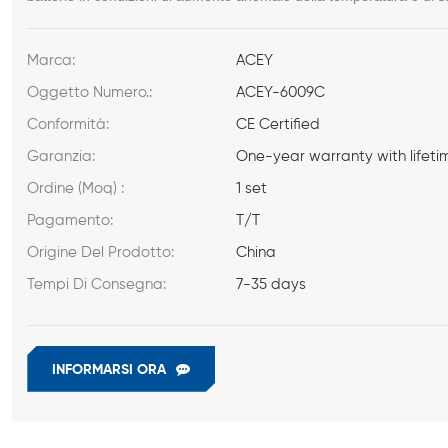
Marca:
ACEY
Oggetto Numero.:
ACEY-6009C
Conformità:
CE Certified
Garanzia:
One-year warranty with lifeti
Ordine (Moq) :
1 set
Pagamento:
T/T
Origine Del Prodotto:
China
Tempi Di Consegna:
7-35 days
INFORMARSI ORA