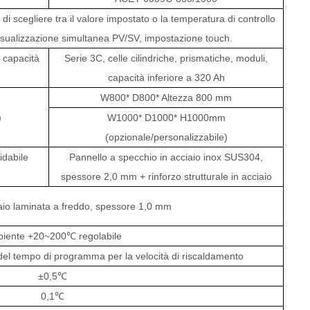
di scegliere tra il valore impostato o la temperatura di controllo
isualizzazione simultanea PV/SV, impostazione touch.
, capacità
Serie 3C, celle cilindriche, prismatiche, moduli,
capacità inferiore a 320 Ah
W800*
D800*
Altezza 800 mm
m
W1000*
D1000*
H1000mm
(opzionale/personalizzabile)
idabile
Pannello a specchio in acciaio inox SUS304,
spessore 2,0 mm + rinforzo strutturale in acciaio
aio laminata a freddo, spessore 1,0 mm
iente +20~200℃ regolabile
o del tempo di programma per la velocità di riscaldamento
±0,5℃
0,1℃