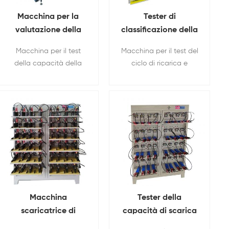
Macchina per la
Tester di
valutazione della
classificazione della
capacità della
capacità delle celle
Macchina per il test
Macchina per il test del
batteria a celle
del sacchetto della
della capacità della
ciclo di ricarica e
prismatiche a
batteria al litio da
batteria con funzione di
scarica delle celle della
feedback di energia
256 canali 5V 6A
feedback energetico.
batteria al litio
5V 60A 64 canali
Macchina
Tester della
scaricatrice di
capacità di scarica
carica della batteria
della carica della