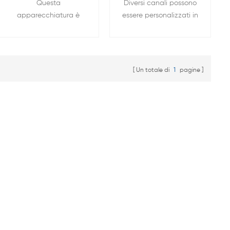
Questa
Diversi canali possono
a 96 canali 5V 20A
batteria a 64 canali
apparecchiatura è
essere personalizzati in
per batteria
5V 20A per batteria
costituita
base alle esigenze del
prismatica
prismatica
principalmente dal
cliente e la corrente e
sistema informatico e
la tensione sono
dal software di
unificate, adatte per la
Un totale di
1
pagine
controllo,
produzione di massa.
dall'interfaccia di
comunicazione e
dall'armadio di
rilevamento della
batteria. L'armadio di
rilevamento della
batteria comprende un
dispositivo e
posizionato il corpo
della piastra del
dispositivo, la carica, la
corrente costante e la