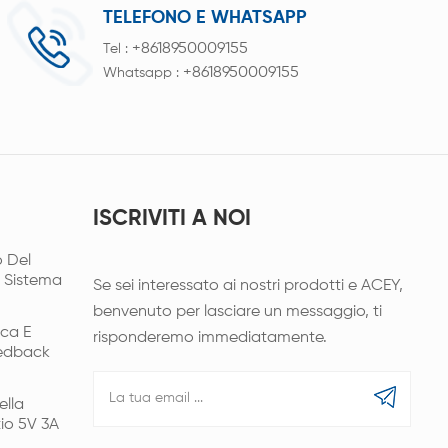
TELEFONO E WHATSAPP
+8618950009155
Tel :
+8618950009155
Whatsapp :
ISCRIVITI A NOI
 Del
l Sistema
Se sei interessato ai nostri prodotti e ACEY,
benvenuto per lasciare un messaggio, ti
ica E
risponderemo immediatamente.
eedback
ella
tio 5V 3A