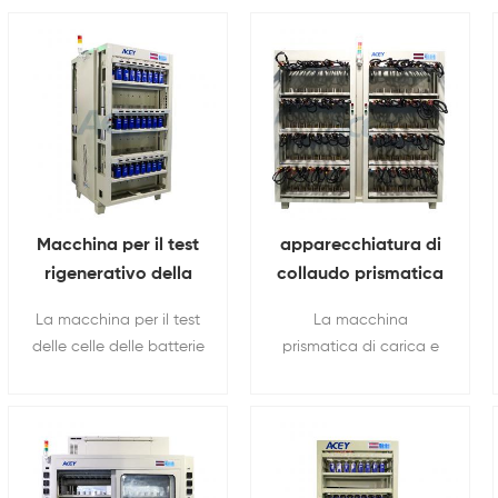
Macchina per il test
apparecchiatura di
rigenerativo della
collaudo prismatica
capacità delle celle
della capacità della
La macchina per il test
La macchina
di batterie agli ioni
batteria al litio dei
delle celle delle batterie
prismatica di carica e
di litio da 5 V 100 A
canali di 5V 30A 128
agli ioni di litio ACEY-
scarica della batteria
48 canali
con la clip a
BCT5100-48P viene
con feedback
coccodrillo
utilizzata per testare la
energetico ACEY-
capacità, la tensione e
BCT530-128P può
altri parametri delle
convertire l'elettricità