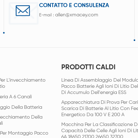
CONTATTO E CONSULENZA
allen@xmacey.com
E-mail :
PRODOTTI CALDI
Per L'invecchiamento
Linea Di Assemblaggio Del Modulo
tio
Pacco Batterie Agli Ioni Di Litio De
Di Accumulo Dell'energia ESS
eria A 6 Canali
Apparecchiatura Di Prova Per Car
ggio Della Batteria
Scarica Di Batterie Al Litio Con F
Energetico Da 100 V E 200 A
vecchiamento Della
li
Macchina Per La Classificazione D
Capacità Delle Celle Agli Ioni Di Li
i Per Montaggio Pacco
6A 18650 21700 26650 32700