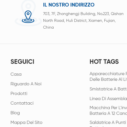
IL NOSTRO INDIRIZZO
703, 7F, Zhonghengji Building, No.223, Qishan
North Road, Huli District, Xiamen, Fujian,
China
SEGUICI
HOT TAGS
Apparecchiature 
Casa
Delle Batterie Al Li
Riguardo A Noi
Smistatrice A Batt
Prodotti
Linea Di Assembla
Contattaci
Macchina Per L'in
Blog
Batteria A 12 Cana
Mappa Del Sito
Saldatrice A Punt