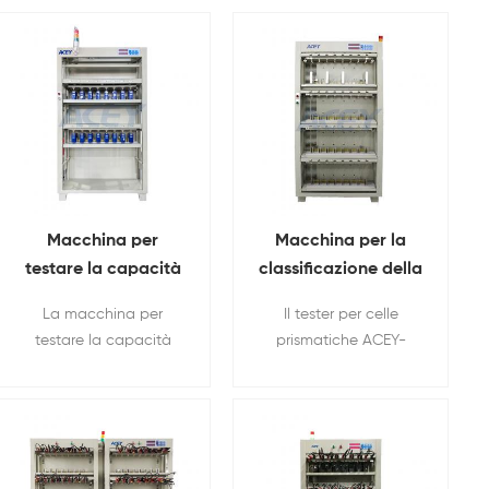
Macchina per
Macchina per la
testare la capacità
classificazione della
della batteria
capacità del tester
La macchina per
Il tester per celle
prismatica agli ioni
prismatico per celle
testare la capacità
prismatiche ACEY-
di litio con feedback
di batteria a 64
delle batterie
BCT560-64P viene
energetico da 5 V
canali 5V 60A
prismatiche agli ioni di
utilizzato per testare la
300 A
litio ACEY-BCT5300-16P
capacità delle batterie
viene utilizzata per
prismatiche attraverso
classificare la capacità
test ciclici di carica e