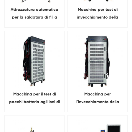
Attrezzatura automatica
Macchina per test di
per la saldatura di fili a
invecchiamento della
cuneo pesante Macchina
batteria agli ioni di litio da
per la saldatura di fili di
30 V, 40 A, carica e scarica
alluminio ad ultrasuoni
da 40 A
Macchina per il test di
Macchina per
pacchi batteria agli ioni di
l'invecchiamento della
litio da 100 V, 100 A, carica
batteria da 120 V e 60 A
e scarica da 100 A
per pacchi batteria agli ioni
di litio/piombo-acido/Ni-