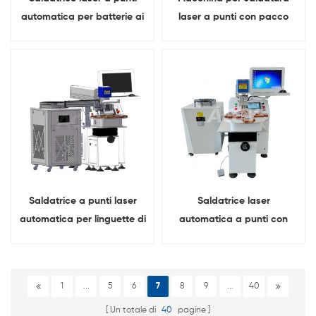
automatica per batterie ai
laser a punti con pacco
polimeri di litio da 200 W
batteria ai polimeri con
per batterie di telefoni
serratura intelligente
cellulari
automatica
Saldatrice a punti laser
Saldatrice laser
automatica per linguette di
automatica a punti con
celle a sacchetto per
pacco batteria ai polimeri
batterie di serrature
di litio da 200 W
intelligenti
1
...
5
6
7
8
9
...
40
Un totale di
40
pagine