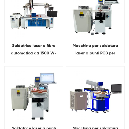
MH/Ni-Cd
Saldatrice laser a fibra
Macchina per saldatura
automatica da 1500 W-
laser a punti PCB per
6000 W per la saldatura di
batterie ai polimeri di litio
barre collettrici di pacchi
per telefoni cellulari
batteria al litio
Saldatrice laser a punti
Macchina per saldatura