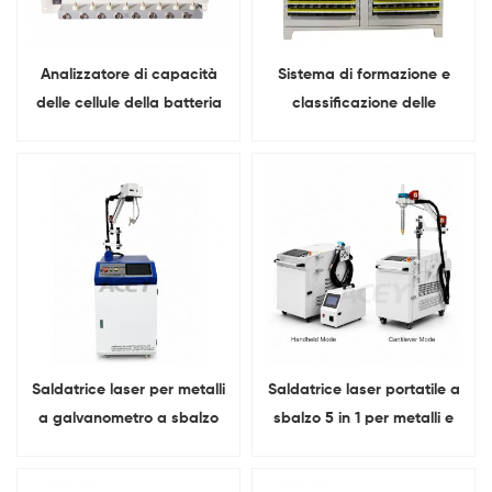
Analizzatore di capacità
Sistema di formazione e
delle cellule della batteria
classificazione delle
del sacchetto cilindrico
batterie agli ioni di litio a
degli ioni di Li dei canali 5V
512 canali e 5 V 1 A in
6A Sistema di prova di
custodia
tensione di 3C IR
Saldatrice laser per metalli
Saldatrice laser portatile a
a galvanometro a sbalzo
sbalzo 5 in 1 per metalli e
ACEY 4000W per alluminio
pacchi batteria.
nichel rame