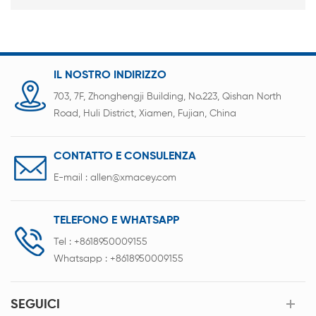
IL NOSTRO INDIRIZZO
703, 7F, Zhonghengji Building, No.223, Qishan North
Road, Huli District, Xiamen, Fujian, China
CONTATTO E CONSULENZA
E-mail :
allen@xmacey.com
TELEFONO E WHATSAPP
Tel :
+8618950009155
Whatsapp :
+8618950009155
SEGUICI