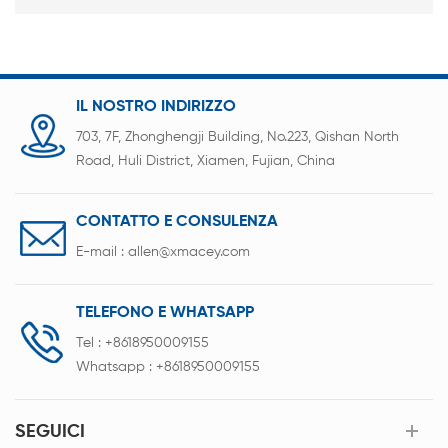
IL NOSTRO INDIRIZZO
703, 7F, Zhonghengji Building, No.223, Qishan North
Road, Huli District, Xiamen, Fujian, China
CONTATTO E CONSULENZA
E-mail :
allen@xmacey.com
TELEFONO E WHATSAPP
Tel :
+8618950009155
Whatsapp :
+8618950009155
SEGUICI