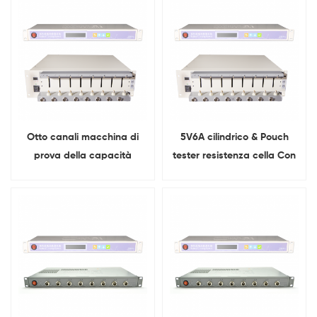
Otto canali macchina di
5V6A cilindrico & Pouch
prova della capacità
tester resistenza cella Con
dell'analizzatore di durata
doppia gamma di test
della batteria Per cilindrico
& cella del sacchetto