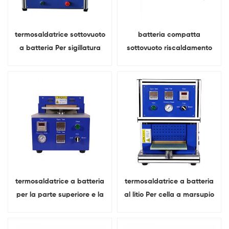
termosaldatrice sottovuoto
batteria compatta
a batteria Per sigillatura
sottovuoto riscaldamento
finale della cella del
Pre-sigillatura macchina
sacchetto
Per cella del sacchetto
termosaldatrice a batteria
termosaldatrice a batteria
per la parte superiore e la
al litio Per cella a marsupio
batteria laterale
Superiore e laterale
sigillatura