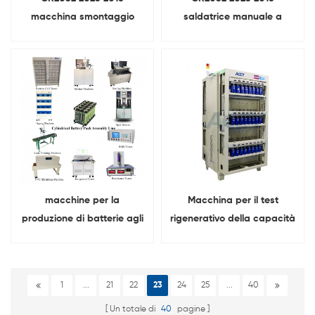
macchina smontaggio
saldatrice manuale a
batteria a bottone
batteria a bottone
pressatrice idraulica a
bottone
macchine per la
Macchina per il test
produzione di batterie agli
rigenerativo della capacità
ioni di litio linea di batterie
delle celle di batterie agli
cilindriche
ioni di litio da 5 V 100 A 48
canali
1
...
21
22
23
24
25
...
40
Un totale di
40
pagine