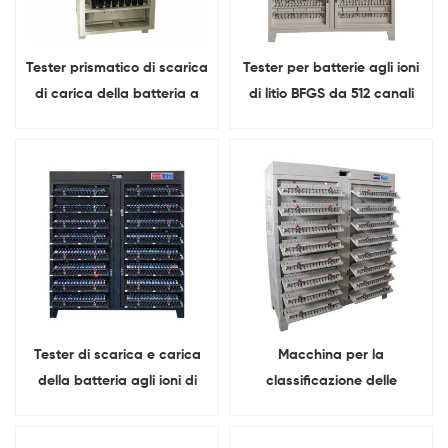
Tester prismatico di scarica
Tester per batterie agli ioni
di carica della batteria a
di litio BFGS da 512 canali
48 canali 100A
5V 2A 3A 5A 6A per celle
cilindriche
Tester di scarica e carica
Macchina per la
della batteria agli ioni di
classificazione delle
litio da 5 V 6 A 512 canali
batterie al litio da 512
canali 5V 3A 5A per test su