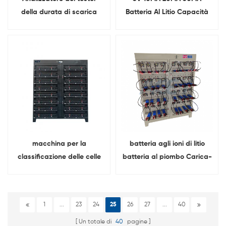
della durata di scarica
Batteria Al Litio Capacità
della carica della batteria
Delle Cellule A Bottone
a 8 canali 5V100MA per il
DCIR Tester Cycler
test delle prestazioni delle
Dispositivo di Analisi
pile a bottone
macchina per la
batteria agli ioni di litio
classificazione delle celle
batteria al piombo Carica-
della batteria agli ioni di
scarica apparecchiature
litio
per prove di ciclo di vita
Con diversi morsetti
1
...
23
24
25
26
27
...
40
Un totale di
40
pagine