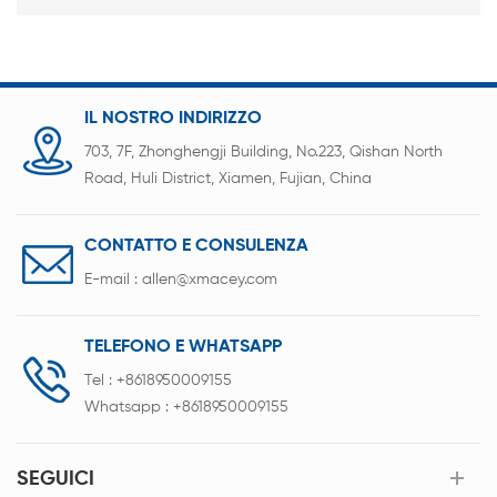
IL NOSTRO INDIRIZZO
703, 7F, Zhonghengji Building, No.223, Qishan North
Road, Huli District, Xiamen, Fujian, China
CONTATTO E CONSULENZA
E-mail :
allen@xmacey.com
TELEFONO E WHATSAPP
Tel :
+8618950009155
Whatsapp :
+8618950009155
SEGUICI