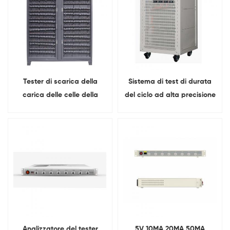
Tester di scarica della
Sistema di test di durata
carica delle celle della
del ciclo ad alta precisione
batteria a 512 canali per
Analizzatore DCIR per
18650 21700 26650 32700
carica e scarica a impulsi
della batteria EV
Analizzatore del tester
5V 10MA 20MA 50MA