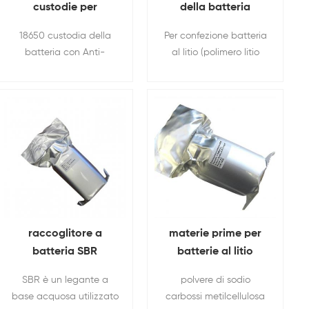
custodie per
della batteria
batterie Con Anti-
linguette in alluminio
18650 custodia della
Per confezione batteria
esplosivo tappo E
polo orecchio per
batteria con Anti-
al litio (polimero litio
isolamento O-Ring
batteria
Explosive tappo e O-
batteria / pouch cell
ring di isolamento,
batteria) del fluido.
usato per 18650 ricerca
conduttore positivo e
sulle batterie,
negativo
produzione.
raccoglitore a
materie prime per
batteria SBR
batterie al litio
gomma stirene
Carbossimetile
SBR è un legante a
polvere di sodio
butadiene Per
cellulosa CMC
base acquosa utilizzato
carbossi metilcellulosa
materiale dell'anodo
polvere