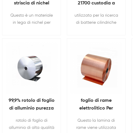
striscia di nichel
21700 custodia a
puro di spessore
celle cilindriche per
Questo è un materiale
utilizzato per la ricerca
utilizzata per la
batteria Con Anti-
in lega di nichel per
di batterie cilindriche
saldatrice a punti
esplosivo tappo E
2P2S 3P2S 4P2S 5p2
21700,18650,26650,32650,
isolamento O-Ring
6p2s 8p2s 9p2s 10P2S
producendo.
nichel cintura batteria
cilindrica nichel piatto.
99,9% rotolo di foglio
foglio di rame
di alluminio purezza
elettrolitico Per
Per materiale del
materiale dell'anodo
rotolo di foglio di
Questo la lamina di
catodo della
della batteria al litio
alluminio di alta qualità
rame viene utilizzata
batteria Con 6um-