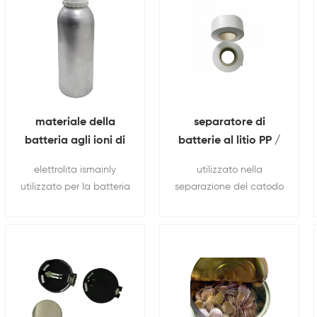
materiale della
separatore di
batteria agli ioni di
batterie al litio PP /
litio LiPF6 elettrolita
PE film di
elettrolita ismainly
utilizzato nella
polipropilene Con
utilizzato per la batteria
separazione del catodo
16um 20um 25um
al litio, in base ai diversi
e dell'anodo della
tipi di batteria e al
batteria agli ioni di litio,
diverso ambiente di
per evitare cortocircuiti
utilizzo, può essere
personalizzato.