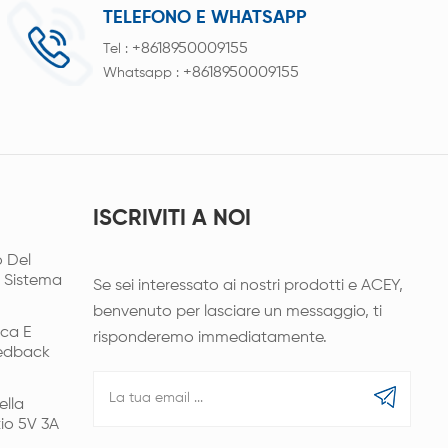
TELEFONO E WHATSAPP
+8618950009155
Tel :
+8618950009155
Whatsapp :
ISCRIVITI A NOI
 Del
l Sistema
Se sei interessato ai nostri prodotti e ACEY,
benvenuto per lasciare un messaggio, ti
ica E
risponderemo immediatamente.
eedback
ella
tio 5V 3A