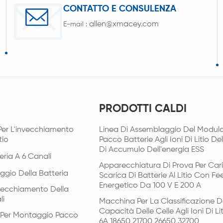
CONTATTO E CONSULENZA
allen@xmacey.com
E-mail :
PRODOTTI CALDI
Per L'invecchiamento
Linea Di Assemblaggio Del Modulo
tio
Pacco Batterie Agli Ioni Di Litio De
Di Accumulo Dell'energia ESS
eria A 6 Canali
Apparecchiatura Di Prova Per Car
ggio Della Batteria
Scarica Di Batterie Al Litio Con F
Energetico Da 100 V E 200 A
vecchiamento Della
li
Macchina Per La Classificazione D
Capacità Delle Celle Agli Ioni Di Li
i Per Montaggio Pacco
6A 18650 21700 26650 32700