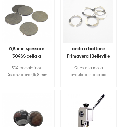
0,5 mm spessore
onda a bottone
304SS cella a
Primavera (Belleville
bottone in acciaio
Washers) Per
304 acciaio inox
Questo la molla
inox Distanziatore
CR2032 batteria
Distanziatore (15,8 mm
ondulata in acciaio
dia x 0,5 mm) per
inossidabile è
materie prime per celle
principalmente per
a bottone.
batteria a bottone da
laboratorio
assemblaggio.