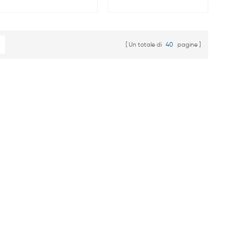
principalmente per
(CMC) di anodo di
della batteria
preparare l'elettrodo
batteria agli ioni di litio
anodico per Ioni di litio
materiali.
batterie.
Un totale di
40
pagine