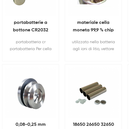
portabatterie a
materiale cella
bottone CR2032
moneta 99,9 % chip
fermo batteria
al litio di purezza
portabatteria cr
utilizzato nella batteria
della batteria
portabatteria Per cella
agli ioni di litio, vettore
a bottone .
del reattore andorganic
vitamine sintetiche,
gomma sintetica,
medicina, farmacia,
materiali in lega di lial-
ce ecc.
0,08-0,25 mm
18650 26650 32650