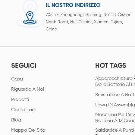
IL NOSTRO INDIRIZZO
703, 7F, Zhonghengji Building, No.223, Qishan
North Road, Huli District, Xiamen, Fujian,
China
SEGUICI
HOT TAGS
Apparecchiature 
Casa
Delle Batterie Al Li
Riguardo A Noi
Smistatrice A Batt
Prodotti
Linea Di Assembla
Contattaci
Macchina Per L'in
Blog
Batteria A 12 Cana
Mappa Del Sito
Saldatrice A Punt