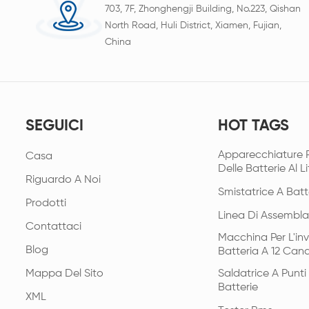
703, 7F, Zhonghengji Building, No.223, Qishan
North Road, Huli District, Xiamen, Fujian,
China
SEGUICI
HOT TAGS
Apparecchiature 
Casa
Delle Batterie Al Li
Riguardo A Noi
Smistatrice A Batt
Prodotti
Linea Di Assembla
Contattaci
Macchina Per L'in
Blog
Batteria A 12 Cana
Mappa Del Sito
Saldatrice A Punt
Batterie
XML