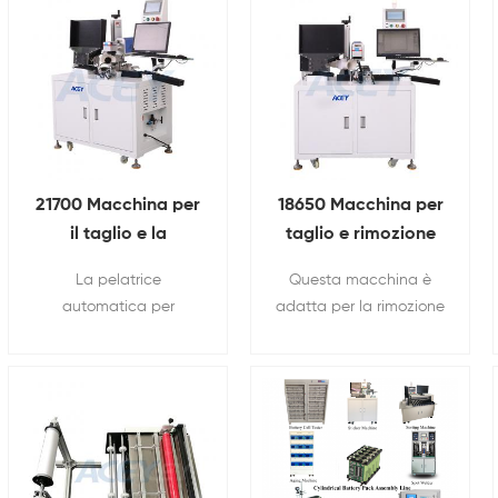
21700 Macchina per
18650 Macchina per
il taglio e la
taglio e rimozione
rimozione laser
laser di pellicole in
La pelatrice
Questa macchina è
automatica della
PVC per celle a
automatica per
adatta per la rimozione
macchina spelafili
batteria
batterie cilindriche è un
automatica della
per film in PVC a
dispositivo automatico
pellicola in PVC dalle
batteria
specializzato
batterie 18650.
progettato
specificamente per
rimuovere la pellicola
esterna in PVC delle