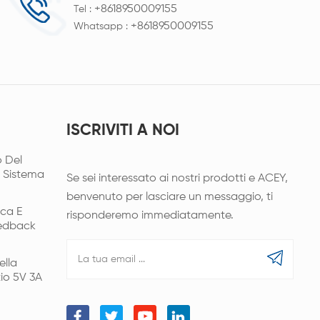
+8618950009155
Tel :
+8618950009155
Whatsapp :
ISCRIVITI A NOI
 Del
l Sistema
Se sei interessato ai nostri prodotti e ACEY,
benvenuto per lasciare un messaggio, ti
ica E
risponderemo immediatamente.
eedback
ella
tio 5V 3A