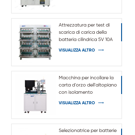
Attrezzatura per test di
scarica di carica della
batteria cilindrica 5V 10A
20A 18650-32140
VISUALIZZA ALTRO
Macchina per incollare la
carta d'orzo dell'altopiano
con isolamento
automatico per batteria
VISUALIZZA ALTRO
cilindrica 32140 33140
Selezionatrice per batterie