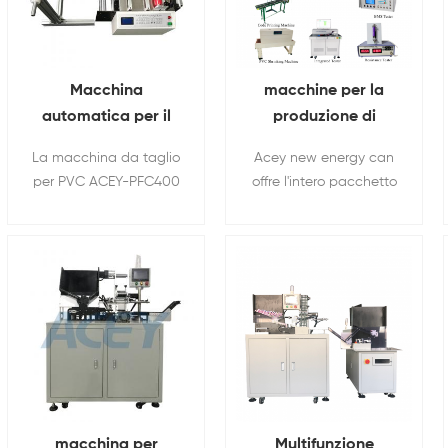
celle cilindriche 21700.
Macchina
macchine per la
automatica per il
produzione di
taglio di film
batterie agli ioni di
La macchina da taglio
Acey new energy can
termoretraibile in
litio linea di batterie
per PVC ACEY-PFC400
offre l'intero pacchetto
PVC da 400 mm
cilindriche
è particolarmente
di batterie cilindriche
adatta al taglio di
per la ricerca e la
materiali in rotolo e in
produzione di batterie
striscia. Supporta il
in laboratorio
taglio completamente
automatico a
lunghezza fissa di
diversi materiali
tubolari, a nastro e a
filo.
macchina per
Multifunzione