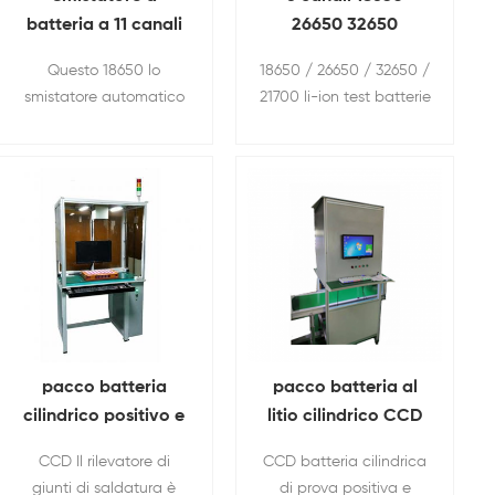
batteria a 11 canali
26650 32650
Per resistenza
calibratrice per
Questo 18650 lo
18650 / 26650 / 32650 /
interna della
batterie Per cella
smistatore automatico
21700 li-ion test batterie
batteria e
cilindrica
di batterie viene
& smistamento
VoltageTesting
utilizzato per
macchina.
l'assemblaggio di
pacchi batteria
cilindrici line.
pacco batteria
pacco batteria al
cilindrico positivo e
litio cilindrico CCD
negativo CCD tester
tester
CCD Il rilevatore di
CCD batteria cilindrica
giunti di saldatura è
di prova positiva e