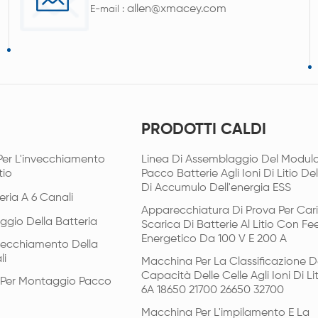
allen@xmacey.com
E-mail :
PRODOTTI CALDI
Per L'invecchiamento
Linea Di Assemblaggio Del Modulo
tio
Pacco Batterie Agli Ioni Di Litio De
Di Accumulo Dell'energia ESS
eria A 6 Canali
Apparecchiatura Di Prova Per Car
ggio Della Batteria
Scarica Di Batterie Al Litio Con F
Energetico Da 100 V E 200 A
vecchiamento Della
li
Macchina Per La Classificazione D
Capacità Delle Celle Agli Ioni Di Li
i Per Montaggio Pacco
6A 18650 21700 26650 32700
Macchina Per L'impilamento E La