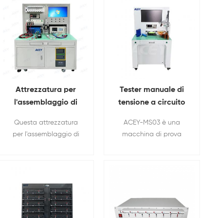
Attrezzatura per
Tester manuale di
l'assemblaggio di
tensione a circuito
pacchi batteria
aperto (OCV) e
Questa attrezzatura
ACEY-MS03 è una
cilindrici tutto in uno
resistenza interna
per l'assemblaggio di
macchina di prova
per batterie
pacchi batteria tutto in
progettata
cilindriche/prismatiche/a
uno è progettata
specificamente per il
sacchetto
specificamente per
test di tensione a
l'assemblaggio di
circuito aperto (OCV) e
pacchi batterie
resistenza interna di
cilindrici
batterie cilindriche,
nell'insegnamento e nel
prismatiche e a