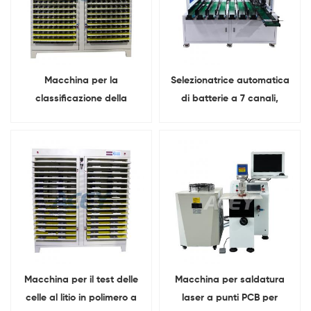
Macchina per la
Selezionatrice automatica
classificazione della
di batterie a 7 canali,
capacità delle celle di
macchina di selezione IR
carica e scarica della
della tensione delle celle ai
batteria a sacchetto da 5
polimeri di litio
V e 1 A
Macchina per il test delle
Macchina per saldatura
celle al litio in polimero a
laser a punti PCB per