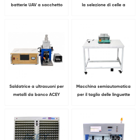
batterie UAV a sacchetto
la selezione di celle a
LiPo 6S1P 6S2P
sacchetto in base a
tensione e resistenza
interna.
Saldatrice a ultrasuoni per
Macchina semiautomatica
metalli da banco ACEY
per il taglio delle linguette
6000W per la saldatura
di batterie ai polimeri di
delle linguette della
litio.
batteria