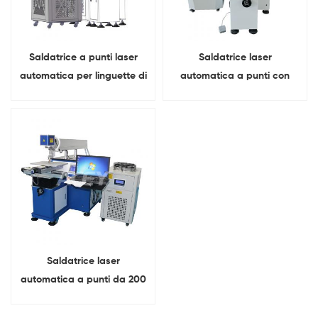
Saldatrice a punti laser
Saldatrice laser
automatica per linguette di
automatica a punti con
celle a sacchetto per
pacco batteria ai polimeri
batterie di serrature
di litio da 200 W
intelligenti
Saldatrice laser
automatica a punti da 200
W per batterie ai polimeri
di litio per laptop