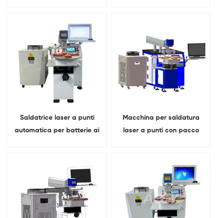
sacchetto da 5 V 40 A e
batterie ai polimeri di litio
128 canali
per telefoni cellulari
Saldatrice laser a punti
Macchina per saldatura
automatica per batterie ai
laser a punti con pacco
polimeri di litio da 200 W
batteria ai polimeri con
per batterie di telefoni
serratura intelligente
cellulari
automatica