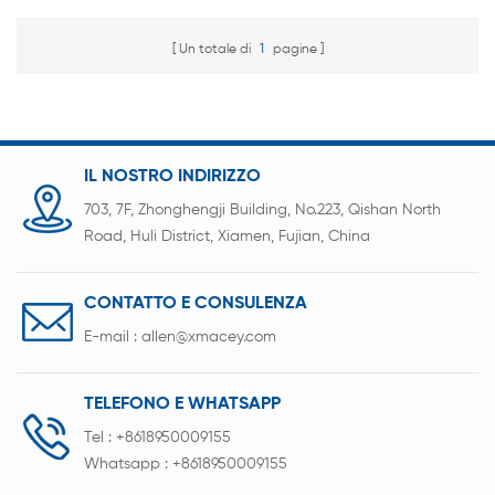
Un totale di
1
pagine
IL NOSTRO INDIRIZZO
703, 7F, Zhonghengji Building, No.223, Qishan North
Road, Huli District, Xiamen, Fujian, China
CONTATTO E CONSULENZA
E-mail :
allen@xmacey.com
TELEFONO E WHATSAPP
Tel :
+8618950009155
Whatsapp :
+8618950009155