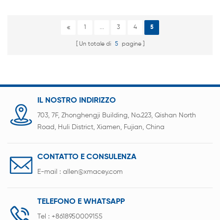
1
...
3
4
5
Un totale di
5
pagine
IL NOSTRO INDIRIZZO
703, 7F, Zhonghengji Building, No.223, Qishan North
Road, Huli District, Xiamen, Fujian, China
CONTATTO E CONSULENZA
E-mail :
allen@xmacey.com
TELEFONO E WHATSAPP
Tel :
+8618950009155