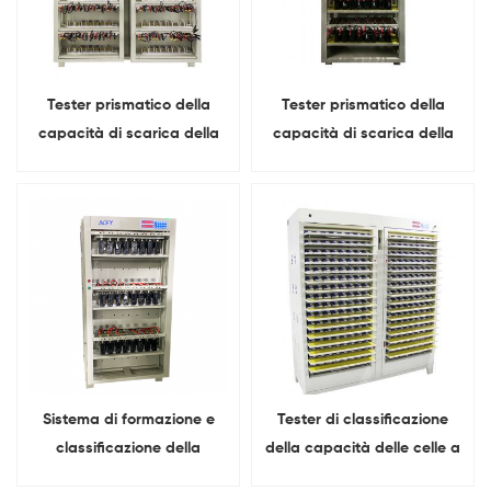
Tester prismatico della
Tester prismatico della
capacità di scarica della
capacità di scarica della
carica della batteria a 160
carica della batteria a 64
canali 5V 30A
canali 5V 60A
Sistema di formazione e
Tester di classificazione
classificazione della
della capacità delle celle a
batteria prismatica a 48
sacchetto 512 canali 5V 6A