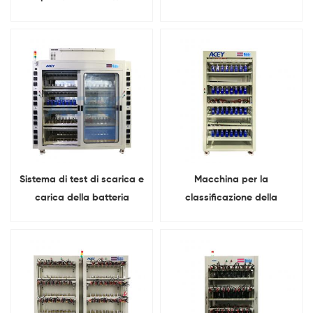
prismatica agli ioni di litio
capacità del tester
con feedback energetico
prismatico per celle di
da 5 V 300 A
batteria a 64 canali 5V 60A
Sistema di test di scarica e
Macchina per la
carica della batteria
classificazione della
prismatica termostatica a
capacità delle celle
128 canali da 5 V 30 A
prismatiche con feedback
energetico a 32 canali da 5
V 200 A