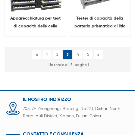
Apparecchiatura per test
Tester di capacità della
di capacità delle celle
batteria prismatica al litio
prismatiche della batteria
da 5 V 20 A a 128 canali
agli ioni di litio da 5 V 10 A
a 256 canali
1
2
3
4
5
Un totale di
5
pagine
IL NOSTRO INDIRIZZO
703, 7F, Zhonghengji Building, No.223, Qishan North
Road, Huli District, Xiamen, Fujian, China
CONTATTO E CONSULENZA