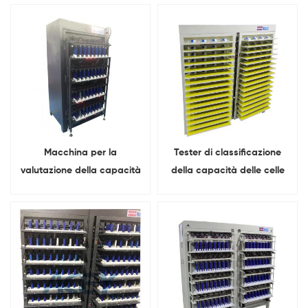
canali 100A
BFGS
Macchina per la
Tester di classificazione
valutazione della capacità
della capacità delle celle
della batteria a celle
del sacchetto della
prismatiche a feedback di
batteria al litio da 256
energia 5V 60A 64 canali
canali 5V 6A