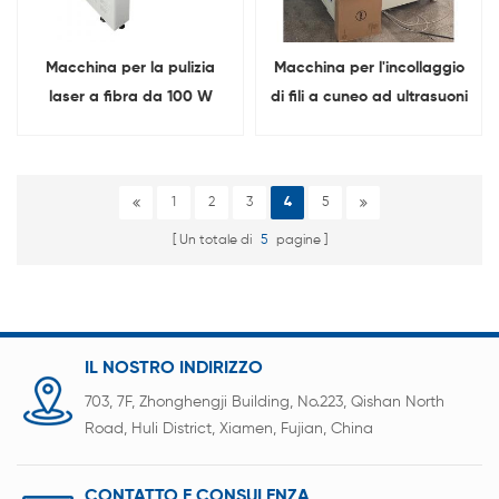
Macchina per la pulizia
Macchina per l'incollaggio
laser a fibra da 100 W
di fili a cuneo ad ultrasuoni
per la saldatura di pacchi
batteria
1
2
3
4
5
Un totale di
5
pagine
IL NOSTRO INDIRIZZO
703, 7F, Zhonghengji Building, No.223, Qishan North
Road, Huli District, Xiamen, Fujian, China
CONTATTO E CONSULENZA