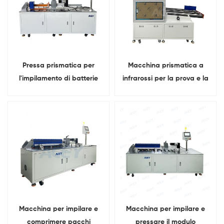
Pressa prismatica per
Macchina prismatica a
l'impilamento di batterie
infrarossi per la prova e la
per sistemi di accumulo di
selezione della tensione
energia
delle celle di batterie a 3
canali
Macchina per impilare e
Macchina per impilare e
comprimere pacchi
pressare il modulo